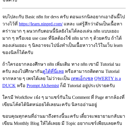
จบไปละกับ Basic n8n for devs ครับ ตอนแรกนิลอยากเอาอันนี้ไป
วางไว้ที่
https://learn.ninprd.com/
แหละ แต่รู้สึกว่ามันเป็นเนื้อหา
คร่าวมาก ๆ ผนวกกับตอนนี้นิลยังไม่ได้ลองเล่น n8n แบบเยอะ
มาก ๆ หรือเจอ use case ที่นิลต้องใช้ n8n มาก ๆ ด้วยครับ ถ้าได้
ลองเล่นเยอะ ๆ นิลอาจจะไปนั่งทำเป็นเนื้อหาวางไว้ในเว็บ learn
ของนิลก็ได้ครับ
ถ้าใครอยากลองศึกษา n8n เพิ่มเติม ทาง n8n เขามี Tutorial นะ
ครับ ลองไปศึกษากัน
ดูได้ที่นี่เลย
หรือสามารถติดตาม Tutorial
จากหลาย ๆ เพจได้เลย ไม่ว่าจะเป็น
เทพเอ็กเซล
QWERTY is a
DUCK
หรือ
Prompt Alchemist
ก็มี Tutorial อยู่ประปรายครับ
ใครมี Workflow เจ๋ง ๆ มาแชร์กันใน Comment ที่ Page ตากล้องที่
เขียนโค้ดได้นิดหน่อยได้เลยนะครับ นิลรออ่านอยู่
ขอบคุณทุกคนที่อ่านมาถึงตรงนี้นะครับ เดี๋ยวจะพยายามกลับมา
เขียน Monthly Blog ให้ได้เลยย มี Topic อยากแชร์เพียบเลยครับ