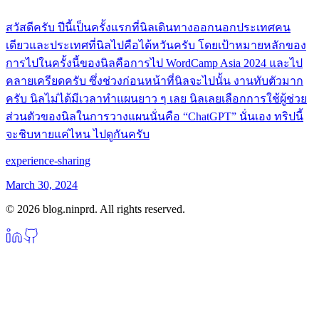
สวัสดีครับ ปีนี้เป็นครั้งแรกที่นิลเดินทางออกนอกประเทศคน
เดียวและประเทศที่นิลไปคือไต้หวันครับ โดยเป้าหมายหลักของ
การไปในครั้งนี้ของนิลคือการไป WordCamp Asia 2024 และไป
คลายเครียดครับ ซึ่งช่วงก่อนหน้าที่นิลจะไปนั้น งานทับตัวมาก
ครับ นิลไม่ได้มีเวลาทำแผนยาว ๆ เลย นิลเลยเลือกการใช้ผู้ช่วย
ส่วนตัวของนิลในการวางแผนนั่นคือ “ChatGPT” นั่นเอง ทริปนี้
จะชิบหายแค่ไหน ไปดูกันครับ
experience-sharing
March 30, 2024
© 2026 blog.ninprd. All rights reserved.