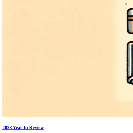
2023 Year In Review