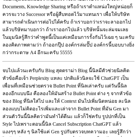
Documents, Knowledge Sharing หรือถ้าเราตำแหน่งใหญ่หน่อยก็
ควรจะวาง Successor หรือผู้สืบทอดไว้มาแทนเรา เพื่อให้บริษัท
สามารถดำเนินการต่อไปได้ครับ ถ้าเราบอกว่าเราจะลาออกไป
แล้วบริษัทมาบอกว่า ถ้าเราออกไปแล้ว บริษัทนั้นจะล่มจมเลย
ในมุมนิลรู้สึกว่าคำพูดนี้เป็นแค่เหมือนการรั้งกันไว้เฉย ๆ นะครับ
ลองคิดภาพตามว่า ถ้าออกปุ๊ป องค์กรล่มปั๊ป องค์กรนี้บอบบางยิ่ง
กว่ากระดาษ A4 อีกนะครับ 55555
จบไปแล้วนะครับกับ Blog สุดดราม่า Blog นี้นิลมีตัวช่วยนิลคิด
หัวข้อคือเจ้า Perplexity แหละ ปกติแล้วนิลจะใช้ ChatGPT เป็น
เพื่อนที่เหมือนช่วยตรวจ Bullet Point ที่นิลเล่าครับ แต่วันนี้นิล
ลองอีกแบบนึง คือลองให้มันสร้าง Bullet Point ต่าง ๆ จากหัวข้อ
ของ Blog ที่นิลใส่ไป และให้ Context มันไปเพิ่มนิดหน่อย ละนิล
ลองแบบไม่คิดอะไรเพิ่มและเล่าจาก Bullet Point ที่มัน Gen มา
ส่วนตัววันนี้นิลคิดว่ามันทำได้ดีนะ แล้วก็ใช่ครับ รูปปกที่เป็น
Style ไปเพราะตอนนี้นิล Cancel Subscription ChatGPT แล้ว
แงงๆๆ หลัง ๆ นิลใช้แค่ Gen รูปกับตรวจบทความอะ เลยรู้สึกว่า