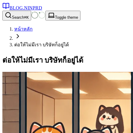
BLOG.NINPRD
Search
⌘
K
Toggle theme
หน้าหลัก
ต่อให้ไม่มีเรา บริษัทก็อยู่ได้
ต่อให้ไม่มีเรา บริษัทก็อยู่ได้