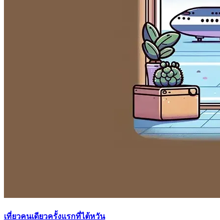
เที่ยวคนเดียวครั้งแรกที่ไต้หวัน