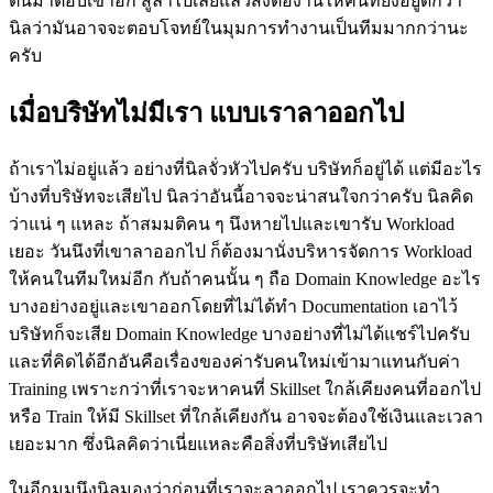
ตื่นมาตอบเขาอีก สู้ลาไปเลยแล้วส่งต่องานให้คนที่ยังอยู่ดีกว่า
นิลว่ามันอาจจะตอบโจทย์ในมุมการทำงานเป็นทีมมากกว่านะ
ครับ
เมื่อบริษัทไม่มีเรา แบบเราลาออกไป
ถ้าเราไม่อยู่แล้ว อย่างที่นิลจั่วหัวไปครับ บริษัทก็อยู่ได้ แต่มีอะไร
บ้างที่บริษัทจะเสียไป นิลว่าอันนี้อาจจะน่าสนใจกว่าครับ นิลคิด
ว่าแน่ ๆ แหละ ถ้าสมมติคน ๆ นึงหายไปและเขารับ Workload
เยอะ วันนึงที่เขาลาออกไป ก็ต้องมานั่งบริหารจัดการ Workload
ให้คนในทีมใหม่อีก กับถ้าคนนั้น ๆ ถือ Domain Knowledge อะไร
บางอย่างอยู่และเขาออกโดยที่ไม่ได้ทำ Documentation เอาไว้
บริษัทก็จะเสีย Domain Knowledge บางอย่างที่ไม่ได้แชร์ไปครับ
และที่คิดได้อีกอันคือเรื่องของค่ารับคนใหม่เข้ามาแทนกับค่า
Training เพราะกว่าที่เราจะหาคนที่ Skillset ใกล้เคียงคนที่ออกไป
หรือ Train ให้มี Skillset ที่ใกล้เคียงกัน อาจจะต้องใช้เงินและเวลา
เยอะมาก ซึ่งนิลคิดว่าเนี่ยแหละคือสิ่งที่บริษัทเสียไป
ในอีกมุมนึงนิลมองว่าก่อนที่เราจะลาออกไป เราควรจะทำ