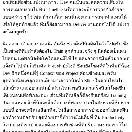
มาเพิ่มเพื่อช่วยแบ่งเบาภาระ Dev คนนั้นและลดความเสี่ยงใน
การส่งมอบงานไม่ทัน Timeline หรืออาจจะมีการวางตัวสำรอง
แบบคร่าว ๆ ไว้ เช่น ถ้าคนนี้ลา คนนั้นจะสามารถมาทำแทนได้
เพื่อให้สุดท้ายแล้ว ทีมก็ยังสามารถ Deliver งานออกไปได้ แม้เรา
จะไม่อยู่ครับ
นิลลองยกตัวอย่าง เคสนิลอันนึง ช่วงต้นปีนิลติดโควิดไปครับ ซึ่ง
เป็นช่วงที่ทีมกำลังต้องไป Train ลูกค้าและจริง ๆ นิลต้องเป็นคน
ไปสอน แต่พอนิลติดโควิดและมีไข้ ไอ และอาการมึนหัวมาก พอ
แจ้งทีมไป ทีมก็เริ่มคิดว่าจะทำยังไงดี ซึ่งก็ยังโชคดีที่ในทีมมีน้อง
Dev อีกหนึ่งคนที่รู้ Context ของ Project ค่อนข้างเยอะครับ
สุดท้ายนิลแค่ลุกจากเตียงมาเล่าว่านิลทำ Slide ในส่วนไหนไป
แล้วบ้าง และอยากเน้นย้ำส่วนไหน พอนิลเล่าเสร็จนิลก็โดดขึ้น
เตียงนอนเพื่อพักละฮะะ ส่วนทีมที่เหลือก็ต้องรีบเตรียม Training
กันต่อแหละ สิ่งที่นิลจะสื่อคือบางทีพอเราป่วยในจังหวะที่ชิบหาย
แบบนี้ อาจจะมีคนเลือกที่จะไม่สื่อสารอาการป่วยออกไปและฝืน
มาทำงานต่อครับ สุดท้ายเราก็ทำงานไม่เต็มที่ ทีม Productivity
ก็ตก บางทีเราป่วยและต้องการพักช่วงที่ทีมรีบตามงาน เราก็ไม่