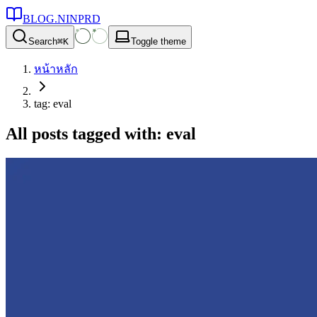
BLOG.NINPRD
Search
⌘
K
Toggle theme
หน้าหลัก
tag: eval
All posts tagged with: eval