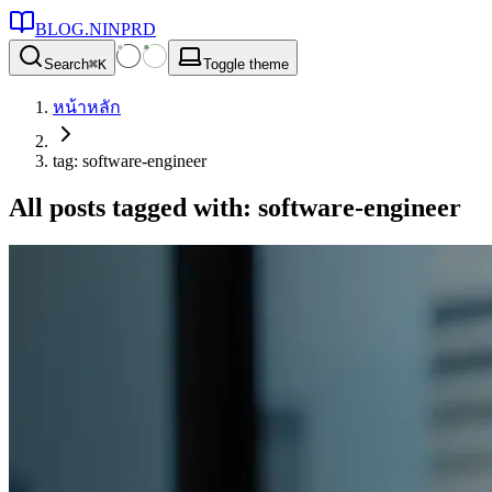
BLOG.NINPRD
Search
⌘
K
Toggle theme
หน้าหลัก
tag: software-engineer
All posts tagged with: software-engineer