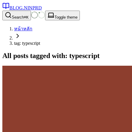
BLOG.NINPRD
Search
⌘
K
Toggle theme
หน้าหลัก
tag: typescript
All posts tagged with: typescript