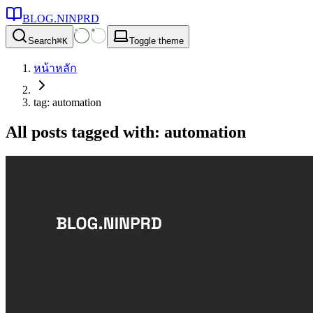
BLOG.NINPRD
Search
⌘
K
Toggle theme
หน้าหลัก
tag: automation
All posts tagged with: automation