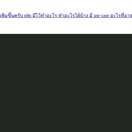
 เพิ่มขึ้นครับ n8n มีไว้ทำอะไร ทำอะไรได้บ้าง มี use case อะไรที่อ