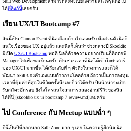
Skill Web Development สามารถลงทะเบียนความสนใจรุ่นต่อไป
ได้
ที่ลิงก์นี้
เลยครับ
เรียน UX/UI Bootcamp #7
อันนี้เป็น Cannon Event ที่นิลเลือกก้าวไปเองครับ คือส่วนตัวนิลก็
สนใจเรื่องของ UX อยู่แล้ว และนิลก็เห็นว่าช่วงกลางปี Skooldio
มีเปิด
UX/UI Bootcamp
พอดี นิลก็ด้วยความอยากเรียนก็ติดต่อพี่
Manager ไปเพื่อขอเรียนครับ เป็นช่วงเวลาที่นิลได้เข้าใจศาสตร์
ของ UX/UI มากขึ้น ได้เรียนกับพี่ ๆ ตัวตึงในวงการและก็ได้
พัฒนา Skill ของตัวเองแบบก้าวกระโดดด้วย ถือว่าเป็นการลงทุน
เวลาที่คุ้มค่าที่สุดในชีวิตครั้งนึงเลยก็ว่าได้ครับ ปีหน้าน่าจะเปิด
รับสมัครอีกรอบ ยังไงใครสนใจสามารถลองอ่าน[รีวิวของนิล
ได้ที่นี่][skooldio-ux-ui-bootcamp-7-review.md]เลยครับ
ไป Conference กับ Meetup แบบฉ่ำ ๆ
ปีนี้เป็นปีที่ออกนอก Safe Zone มาก ๆ เลย ในความรู้สึกนิล นิล