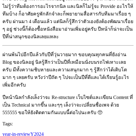
ไม่รู้ว่าทีมต้องการอะไรจากนิล และนิลก็ไม่รู้จะ Provide อะไรให้
ทีมบ้าง ก็อาศัยครูพักลักจำละก็พยายามสื่อสารกับทีมมาเรื่อย ๆ
ครับ ผ่านมา 4 เดือนแล้ว แต่นิลก็รู้สึกว่าตัวเองยังต้องพัฒนาเรื่อย
ๆ อยู่ ช่วงนี้ก็ต้องซื้อหนังสือมาอ่านเพิ่มอยู่ครับ ปีหน้าก็น่าจะเป็น
ปีที่น่าสนุกของนิลเลยแหละ
ผ่านพ้นไปอีกปีแล้วกับปีที่วุ่นวายมาก ขอบคุณทุกคนที่ยังอ่าน
Blog ของนิลอยู่ นิลรู้สึกว่าเป็นปีที่เหมือนนั่งบนรถไฟเหาะเลย
ครับ มีทั้งความชิบหายและความสนุกมาก ๆ รู้สึกว่าได้เติบโต
มาก ๆ เลยครับ หวังว่าปีถัด ๆ ไปจะเป็นปีที่ดีและได้เรียนรู้อะไร
เพิ่มอีกครับ
ปีหน้านิลกำลังเล็งว่าจะ Re-structure เว็บไซต์และเขียน Content ที่
เป็น Technical มากขึ้น และๆๆ เล็งว่าจะเปลี่ยนชื่อเพจ ด้วย
555555 ขอให้ยังติดตามกันแบบนี้ต่อไปนะครับ 🥺
Tags:
year-in-review
Y2024