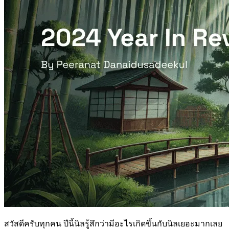
สวัสดีครับทุกคน ปีนี้นิลรู้สึกว่ามีอะไรเกิดขึ้นกับนิลเยอะมากเลย