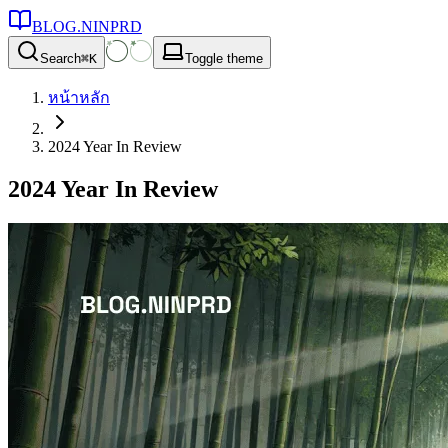
BLOG.NINPRD
Search
⌘
K
Toggle theme
หน้าหลัก
2024 Year In Review
2024 Year In Review