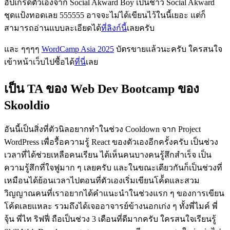
อัปเกรดตัวเองจาก Social Akward Boy เป็นชาว Social Akward
ชุดแป้งทอดเลย 555555 อาจจะไม่ได้เขียนไว้ในนี้เยอะ แต่ก็
สามารถอ่านแบบละเอียดได้
ที่ลิงก์นี้
เลยครับ
และ ๆๆๆๆ
WordCamp Asia 2025
บัตรขายแล้วนะครับ ใครสนใจ
เข้าหน้าเว็บไปซื้อได้
ที่นี่
เลย
เป็น TA ของ Web Dev Bootcamp ของ
Skooldio
อันนี้เป็นสิ่งที่ตัวนิลอยากทำในช่วง Cooldown จาก Project
WordPress เพื่อรื้อความรู้ React ของตัวเองอีกครั้งครับ เป็นช่วง
เวลาที่ได้ช่วยเหลือคนเรียน ได้เห็นคนบางคนรู้สึกสำเร็จ เป็น
ความรู้สึกที่ใจฟูมาก ๆ เลยครับ และในขณะเดียวกันก็เป็นช่วงที่
เหมือนได้ย้อนเวลาไปตอนที่ตัวเองเริ่มเขียนโค้้ดและสวม
วิญญาณคนที่เราอยากได้คำแนะนำในช่วงแรก ๆ ของการเขียน
โค้ดเลยแหละ รวมถึงได้เจออาจารย์ข้างนอกเก่ง ๆ ทั้งพี่ไมค์ พี่
จุ้น พี่ไท ริฟฟี่ ถือเป็นช่วง 3 เดือนที่ดีมากครับ ใครสนใจเรียนรู้