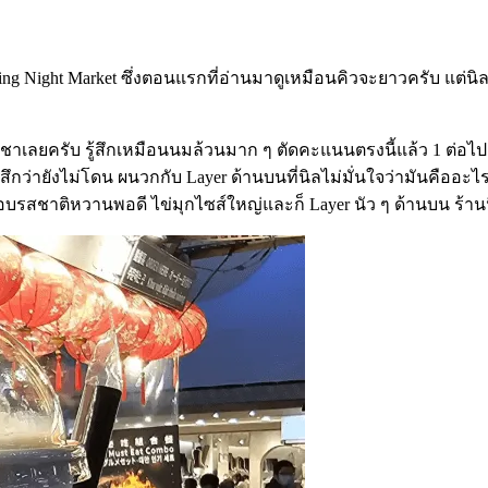
ding Night Market ซึ่งตอนแรกที่อ่านมาดูเหมือนคิวจะยาวครับ แต่นิ
ชาเลยครับ รู้สึกเหมือนนมล้วนมาก ๆ ตัดคะแนนตรงนี้แล้ว 1 ต่อไปส่
สึกว่ายังไม่โดน ผนวกกับ Layer ด้านบนที่นิลไม่มั่นใจว่ามันคืออะไร 
บรสชาติหวานพอดี ไข่มุกไซส์ใหญ่และก็ Layer นัว ๆ ด้านบน ร้านนี้ก