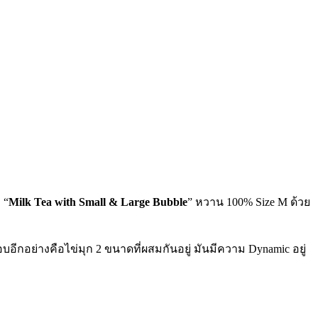
 “
Milk Tea with Small & Large Bubble
” หวาน 100% Size M ด้วย
ีกอย่างคือไข่มุก 2 ขนาดที่ผสมกันอยู่ มันมีความ Dynamic อยู่